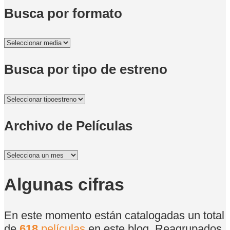
Busca por formato
Busca por tipo de estreno
Archivo de Películas
Archivo
de
Películas
Algunas cifras
En este momento están catalogadas un total
de
618
películas
en este blog. Reagrupados