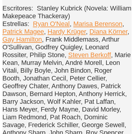
Escritores:
Stanley Kubrick (Novela: William
Makepeace Thackeray)
Estrellas:
Ryan O'Neal
,
Marisa Berenson
,
Patrick Magee
,
Hardy Krüger
,
Diana Körner
,
Gay Hamilton
, Frank Middlemass, Arthur
O'Sullivan, Godfrey Quigley, Leonard
Rossiter, Philip Stone,
Steven Berkoff
, Marie
Kean, Murray Melvin, André Morell, Leon
Vitali, Billy Boyle, John Bindon, Roger
Booth, Jonathan Cecil, Peter Cellier,
Geoffrey Chater, Anthony Dawes, Patrick
Dawson, Bernard Hepton, Anthony Herrick,
Barry Jackson, Wolf Kahler, Pat Laffan,
Hans Meyer, Ferdy Mayne, David Morley,
Liam Redmond, Pat Roach, Dominic
Savage, Frederick Schiller, George Sewell,
Anthony Sharp, John Sharp, Roy Spencer,