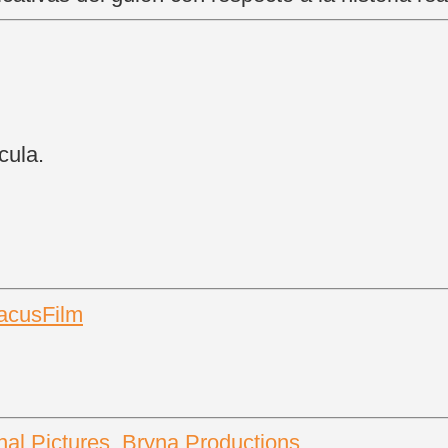
cula.
acusFilm
nal Pictures
,
Bryna Productions