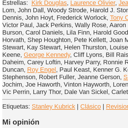
Estrellas:
Kirk Douglas
,
Laurence Olivier
,
Je
Lom, John Dall, Woody Strode, Harold J. Sto
Dennis, John Hoyt, Frederick Worlock,
Tony C
Victor Paul, Jack Perkins, Wally Rose, Aaron
Burson, Carol Daniels, Lila Finn, Harold Goo
Horvath, Shep Houghton, Pete Kellett, Joan 
Stewart, Kay Stewart, Helen Thurston, Louise
Keene,
George Kennedy
, Cliff Lyons, Bill 
Daheim, Carey Loftin, Harvey Parry, Ronnie R
Duncan,
Roy Engel
, Paul Keast, Kenner G. K
Stephenson, Robert Fuller, Jeanne Gerson,
S
Jochim, Joe Haworth, Vinton Hayworth, Loren
Vic Perrin, Larry Thor, Dale Van Sickel, Ca
Etiquetas:
Stanley Kubrick
|
Clásico
|
Revisio
Mi opinión