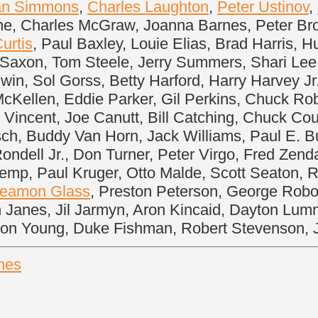
an Simmons
,
Charles Laughton
,
Peter Ustinov
,
ne, Charles McGraw, Joanna Barnes, Peter Bro
urtis
, Paul Baxley, Louie Elias, Brad Harris, 
 Saxon, Tom Steele, Jerry Summers, Shari Lee 
dwin, Sol Gorss, Betty Harford, Harry Harvey J
McKellen, Eddie Parker, Gil Perkins, Chuck Ro
 Vincent, Joe Canutt, Bill Catching, Chuck Co
Raisch, Buddy Van Horn, Jack Williams, Paul E.
ondell Jr., Don Turner, Peter Virgo, Fred Zen
emp, Paul Kruger, Otto Malde, Scott Seaton, R
eamon Glass
, Preston Peterson, George Robo
 Janes, Jil Jarmyn, Aron Kincaid, Dayton Lum
rleton Young, Duke Fishman, Robert Stevenson,
nes