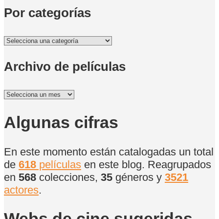
Por categorías
Por
categorías
Archivo de películas
Archivo
de
películas
Algunas cifras
En este momento están catalogadas un total
de
618
películas
en este blog. Reagrupados
en
568
colecciones,
35
géneros y
3521
actores
.
Webs de cine sugeridas