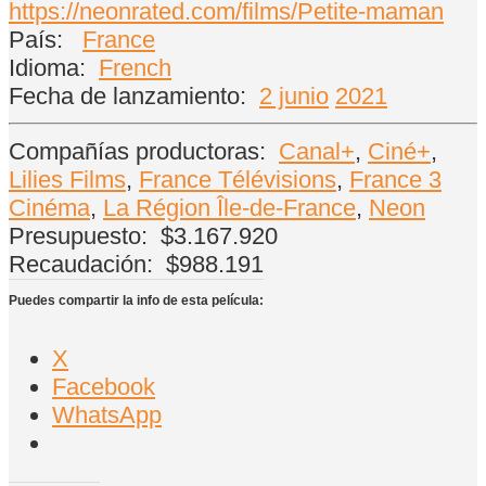
https://neonrated.com/films/Petite-maman
País:
France
Idioma:
French
Fecha de lanzamiento:
2 junio
2021
Compañías productoras:
Canal+
,
Ciné+
,
Lilies Films
,
France Télévisions
,
France 3
Cinéma
,
La Région Île-de-France
,
Neon
Presupuesto:
$3.167.920
Recaudación:
$988.191
Puedes compartir la info de esta película:
X
Facebook
WhatsApp