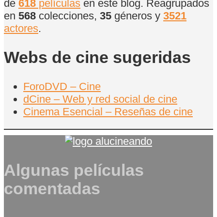
de
618
películas
en este blog. Reagrupados
en
568
colecciones,
35
géneros y
3521
actores
.
Webs de cine sugeridas
ForoDVD – Cine
dCine – Web y red social de cine
Cinema Esencial – Reseñas de cine
Algunas películas
comentadas