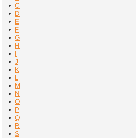
C
D
E
F
G
H
I
J
K
L
M
N
O
P
Q
R
S