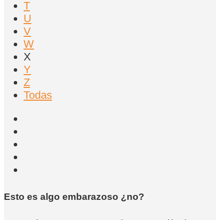
T
U
V
W
X
Y
Z
Todas
Esto es algo embarazoso ¿no?