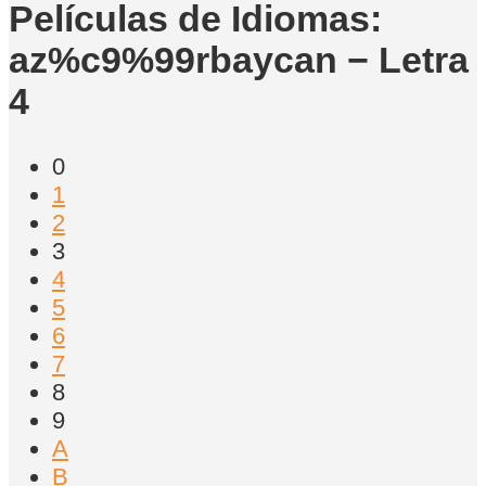
Películas de Idiomas:
az%c9%99rbaycan − Letra
4
0
1
2
3
4
5
6
7
8
9
A
B