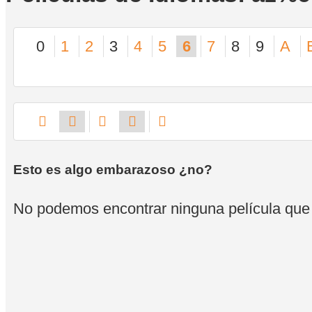
0
1
2
3
4
5
6
7
8
9
A
Esto es algo embarazoso ¿no?
No podemos encontrar ninguna película que se