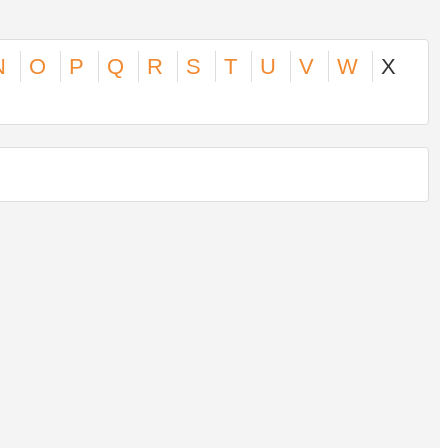
N
O
P
Q
R
S
T
U
V
W
X