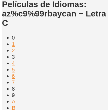
Películas de Idiomas:
az%c9%99rbaycan − Letra
C
0
1
2
3
4
5
6
7
8
9
A
B