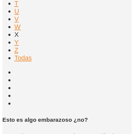
T
U
V
W
X
Y
Z
Todas
Esto es algo embarazoso ¿no?