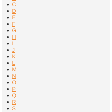
C
D
E
F
G
H
I
J
K
L
M
N
O
P
Q
R
S