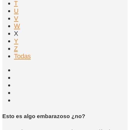
T
U
V
W
X
Y
Z
Todas
Esto es algo embarazoso ¿no?