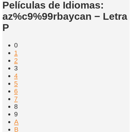
Películas de Idiomas:
az%c9%99rbaycan − Letra
P
0
1
2
3
4
5
6
7
8
9
A
B