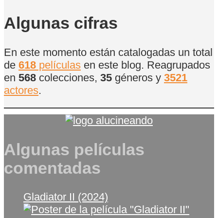
de
Películas
Algunas cifras
En este momento están catalogadas un total
de
618
películas
en este blog. Reagrupados
en
568
colecciones,
35
géneros y
3521
actores
.
Algunas películas
comentadas
Gladiator II (2024)