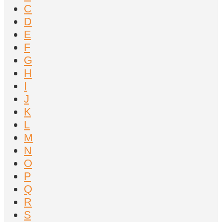
C
D
E
F
G
H
I
J
K
L
M
N
O
P
Q
R
S