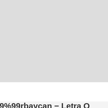
c9%99rbaycan − Letra Q