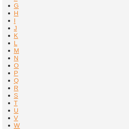
G
H
I
J
K
L
M
N
O
P
Q
R
S
T
U
V
W