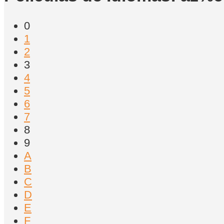
0
1
2
3
4
5
6
7
8
9
A
B
C
D
E
F