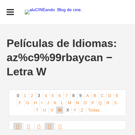
Películas de Idiomas:
az%c9%99rbaycan −
Letra W
0
1
2
3
4
5
6
7
8
9
A
B
C
D
E
F
G
H
I
J
K
L
M
N
O
P
Q
R
S
T
U
V
W
X
Y
Z
Todas