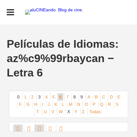
Películas de Idiomas:
az%c9%99rbaycan −
Letra 6
0
1
2
3
4
5
6
7
8
9
A
B
C
D
E
F
G
H
I
J
K
L
M
N
O
P
Q
R
S
T
U
V
W
X
Y
Z
Todas