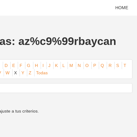
HOME
omas: az%c9%99rbaycan
D
E
F
G
H
I
J
K
L
M
N
O
P
Q
R
S
T
V
W
X
Y
Z
Todas
ste a tus criterios.