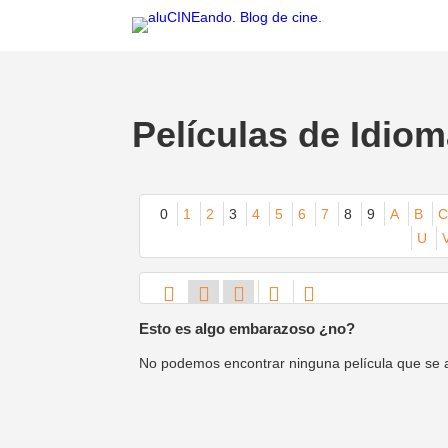
Películas de Idi
0
1
2
3
4
5
6
7
8
9
A
B
C
U
Esto es algo embarazoso ¿no?
No podemos encontrar ninguna película que se aju