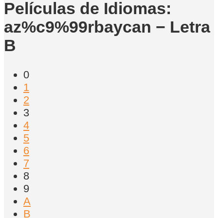
Películas de Idiomas:
az%c9%99rbaycan − Letra
B
0
1
2
3
4
5
6
7
8
9
A
B