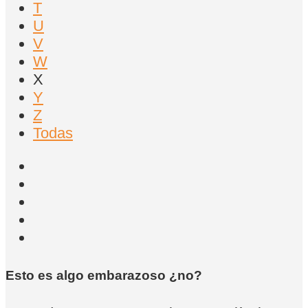
T
U
V
W
X
Y
Z
Todas
Esto es algo embarazoso ¿no?