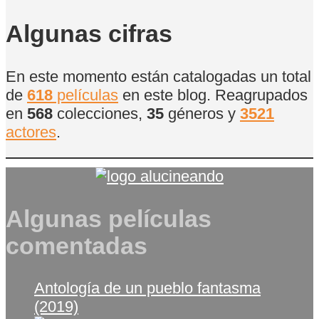
de
Películas
Algunas cifras
En este momento están catalogadas un total
de
618
películas
en este blog. Reagrupados
en
568
colecciones,
35
géneros y
3521
actores
.
Algunas películas
comentadas
Antología de un pueblo fantasma
(2019)