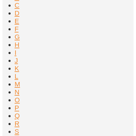
C
D
E
F
G
H
I
J
K
L
M
N
O
P
Q
R
S