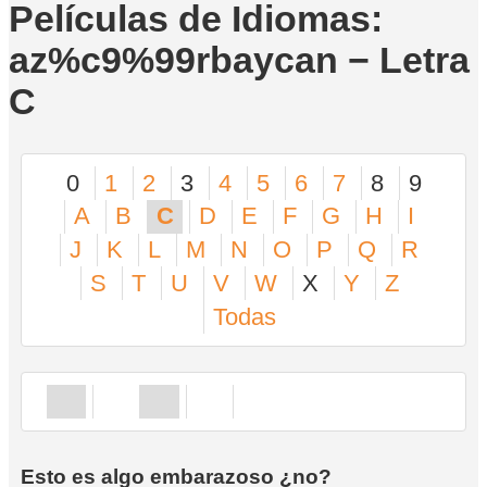
Películas de Idiomas:
az%c9%99rbaycan − Letra
C
0
1
2
3
4
5
6
7
8
9
A
B
C
D
E
F
G
H
I
J
K
L
M
N
O
P
Q
R
S
T
U
V
W
X
Y
Z
Todas
Esto es algo embarazoso ¿no?