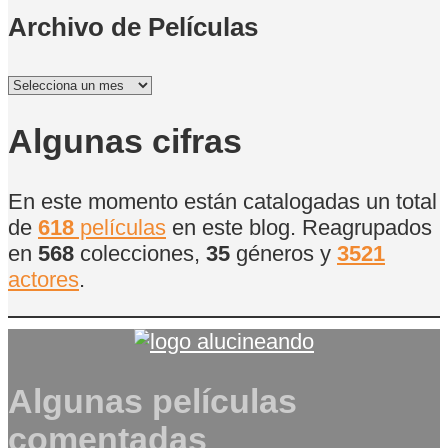
Archivo de Películas
Archivo
de
Películas
Algunas cifras
En este momento están catalogadas un total
de
618
películas
en este blog. Reagrupados
en
568
colecciones,
35
géneros y
3521
actores
.
Algunas películas
comentadas