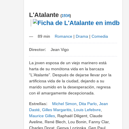
L'Atalante
(
1934
)
—
89 min
Romance
|
Drama
|
Comedia
Director:
Jean Vigo
La joven esposa de un viejo marinero está
harta de su monótona vida en la barcaza
“L'Atalante”. Después de dejarse llevar por la
artificiosa vida de la ciudad, dejando a su
marido sumido en la desesperación, regresa
con él amargamente decepcionada.
Estrellas:
Michel Simon
,
Dita Parlo
,
Jean
Dasté
,
Gilles Margaritis
,
Louis Lefebvre
,
Maurice Gilles
, Raphaël Diligent, Claude
Aveline, René Blech, Lou Bonin, Fanny Clar,
Charles Dorat, Genya Lozinska, Gen Paul,