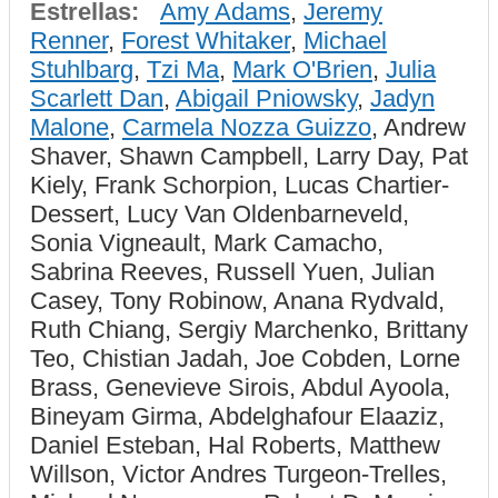
Estrellas:
Amy Adams
,
Jeremy
Renner
,
Forest Whitaker
,
Michael
Stuhlbarg
,
Tzi Ma
,
Mark O'Brien
,
Julia
Scarlett Dan
,
Abigail Pniowsky
,
Jadyn
Malone
,
Carmela Nozza Guizzo
, Andrew
Shaver, Shawn Campbell, Larry Day, Pat
Kiely, Frank Schorpion, Lucas Chartier-
Dessert, Lucy Van Oldenbarneveld,
Sonia Vigneault, Mark Camacho,
Sabrina Reeves, Russell Yuen, Julian
Casey, Tony Robinow, Anana Rydvald,
Ruth Chiang, Sergiy Marchenko, Brittany
Teo, Chistian Jadah, Joe Cobden, Lorne
Brass, Genevieve Sirois, Abdul Ayoola,
Bineyam Girma, Abdelghafour Elaaziz,
Daniel Esteban, Hal Roberts, Matthew
Willson, Victor Andres Turgeon-Trelles,