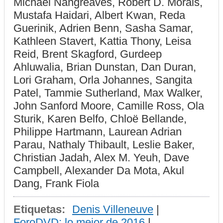
Michael Nangreaves, Robert D. Morais,
Mustafa Haidari, Albert Kwan, Reda
Guerinik, Adrien Benn, Sasha Samar,
Kathleen Stavert, Kattia Thony, Leisa
Reid, Brent Skagford, Gurdeep
Ahluwalia, Brian Dunstan, Dan Duran,
Lori Graham, Orla Johannes, Sangita
Patel, Tammie Sutherland, Max Walker,
John Sanford Moore, Camille Ross, Ola
Sturik, Karen Belfo, Chloë Bellande,
Philippe Hartmann, Laurean Adrian
Parau, Nathaly Thibault, Leslie Baker,
Christian Jadah, Alex M. Yeuh, Dave
Campbell, Alexander Da Mota, Akul
Dang, Frank Fiola
Etiquetas:
Denis Villeneuve
|
ForoDVD: lo mejor de 2016
|