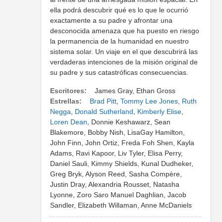
ella podrá descubrir qué es lo que le ocurrió
exactamente a su padre y afrontar una
desconocida amenaza que ha puesto en riesgo
la permanencia de la humanidad en nuestro
sistema solar. Un viaje en el que descubrirá las
verdaderas intenciones de la misión original de
su padre y sus catastróficas consecuencias.
Escritores:
James Gray, Ethan Gross
Estrellas:
Brad Pitt
,
Tommy Lee Jones
,
Ruth
Negga
,
Donald Sutherland
,
Kimberly Elise
,
Loren Dean
, Donnie Keshawarz, Sean
Blakemore, Bobby Nish, LisaGay Hamilton,
John Finn, John Ortiz, Freda Foh Shen, Kayla
Adams, Ravi Kapoor, Liv Tyler, Elisa Perry,
Daniel Sauli, Kimmy Shields, Kunal Dudheker,
Greg Bryk, Alyson Reed, Sasha Compère,
Justin Dray, Alexandria Rousset, Natasha
Lyonne, Zoro Saro Manuel Daghlian, Jacob
Sandler, Elizabeth Willaman, Anne McDaniels