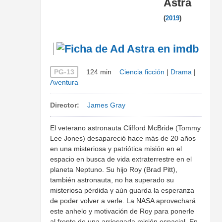
Astra
(
2019
)
PG-13
124 min
Ciencia ficción
|
Drama
|
Aventura
Director:
James Gray
El veterano astronauta Clifford McBride (Tommy
Lee Jones) desapareció hace más de 20 años
en una misteriosa y patriótica misión en el
espacio en busca de vida extraterrestre en el
planeta Neptuno. Su hijo Roy (Brad Pitt),
también astronauta, no ha superado su
misteriosa pérdida y aún guarda la esperanza
de poder volver a verle. La NASA aprovechará
este anhelo y motivación de Roy para ponerle
al frente de una arriesgada misión espacial. En