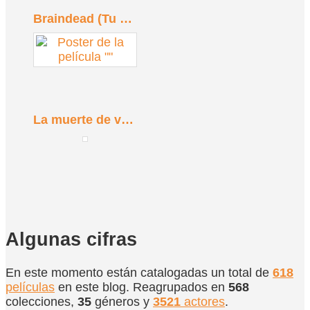
Braindead (Tu madre se ha comido a mi perro) (1992)
La muerte de vacaciones (1934)
Algunas cifras
En este momento están catalogadas un total de
618
películas
en este blog. Reagrupados en
568
colecciones,
35
géneros y
3521
actores
.