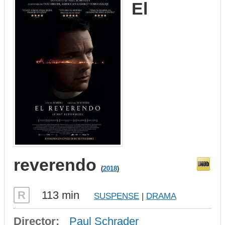
El
reverendo
(
2018
)
R
113 min
SUSPENSE
|
DRAMA
Director:
Paul Schrader