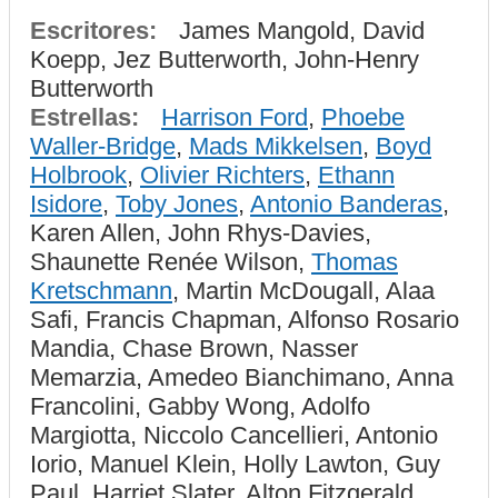
Escritores:
James Mangold, David
Koepp, Jez Butterworth, John-Henry
Butterworth
Estrellas:
Harrison Ford
,
Phoebe
Waller-Bridge
,
Mads Mikkelsen
,
Boyd
Holbrook
,
Olivier Richters
,
Ethann
Isidore
,
Toby Jones
,
Antonio Banderas
,
Karen Allen, John Rhys-Davies,
Shaunette Renée Wilson,
Thomas
Kretschmann
, Martin McDougall, Alaa
Safi, Francis Chapman, Alfonso Rosario
Mandia, Chase Brown, Nasser
Memarzia, Amedeo Bianchimano, Anna
Francolini, Gabby Wong, Adolfo
Margiotta, Niccolo Cancellieri, Antonio
Iorio, Manuel Klein, Holly Lawton, Guy
Paul, Harriet Slater, Alton Fitzgerald