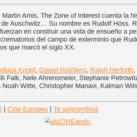
artin Amis, The Zone of Interest cuenta la hi
de Auschwitz… Su nombre es Rudolf Höss. Rud
fuerzan en construir una vida de ensueño a pe
s crematorios del campo de exterminio que Rudo
tos que marcó el siglo XX.
dusa Knopf
,
Daniel Holzberg
,
Ralph Herforth
,
li Falk, Nele Ahrensmeier, Stephanie Petrowitz
s Noah Witte, Christopher Manavi, Kalman Wil
l
|
Cine Europeo
|
Te sorprenderá