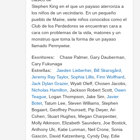
Stephen King en el que un payaso aterroriza a
los niños de un vecindario. En un pequeño
pueblo de Maine, siete niños conocidos como el
Club de los Perdedores se encuentran cara a
cara con problemas de la vida, matones y un
monstruo que toma la forma de un payaso
llamado Pennywise.
Escritores:
Chase Palmer, Gary Dauberman,
Cary Fukunaga
Estrellas:
Jaeden Lieberher
,
Bill Skarsgård
,
Jeremy Ray Taylor
,
Sophia Lillis
,
Finn Wolfhard
,
Jack Dylan Grazer
, Wyatt Oleff, Chosen Jacobs,
Nicholas Hamilton
, Jackson Robert Scott,
Owen
Teague
, Logan Thompson, Jake Sim,
Javier
Botet
, Tatum Lee, Steven Williams, Stephen
Bogaert, Geoffrey Pounsett, Pip Dwyer, Ari
Cohen, Stuart Hughes, Megan Charpentier,
Molly Atkinson, Elizabeth Saunders, Joe Bostick,
Anthony Ulc, Katie Lunman, Neil Crone, Sonia
Gascón, David Katzenberg, Cyndy Day, Edie