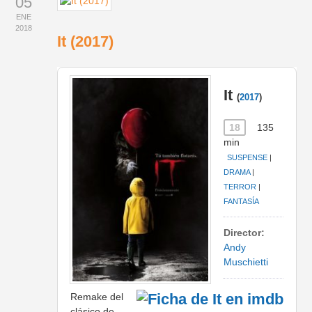
05
ENE
2018
It (2017)
It
(
2017
)
18
135
min
SUSPENSE
|
DRAMA
|
TERROR
|
FANTASÍA
Director:
Andy
Muschietti
Remake del
clásico de