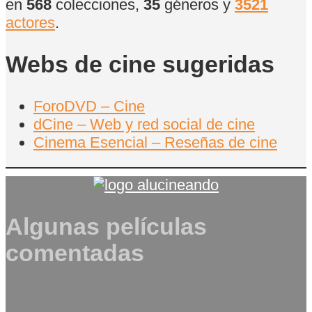
en
568
colecciones,
35
géneros y
3521
actores
.
Webs de cine sugeridas
ForoDVD – Cine
dCine – Web y red social de cine
Cinema Esencial – Reseñas de cine
Algunas películas
comentadas