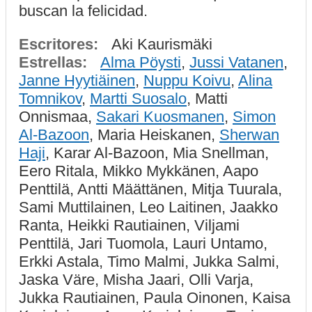
buscan la felicidad.
Escritores:
Aki Kaurismäki
Estrellas:
Alma Pöysti
,
Jussi Vatanen
,
Janne Hyytiäinen
,
Nuppu Koivu
,
Alina
Tomnikov
,
Martti Suosalo
, Matti
Onnismaa,
Sakari Kuosmanen
,
Simon
Al-Bazoon
, Maria Heiskanen,
Sherwan
Haji
, Karar Al-Bazoon, Mia Snellman,
Eero Ritala, Mikko Mykkänen, Aapo
Penttilä, Antti Määttänen, Mitja Tuurala,
Sami Muttilainen, Leo Laitinen, Jaakko
Ranta, Heikki Rautiainen, Viljami
Penttilä, Jari Tuomola, Lauri Untamo,
Erkki Astala, Timo Malmi, Jukka Salmi,
Jaska Väre, Misha Jaari, Olli Varja,
Jukka Rautiainen, Paula Oinonen, Kaisa