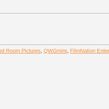
ed Room Pictures
,
QWGmire
,
FilmNation Ente