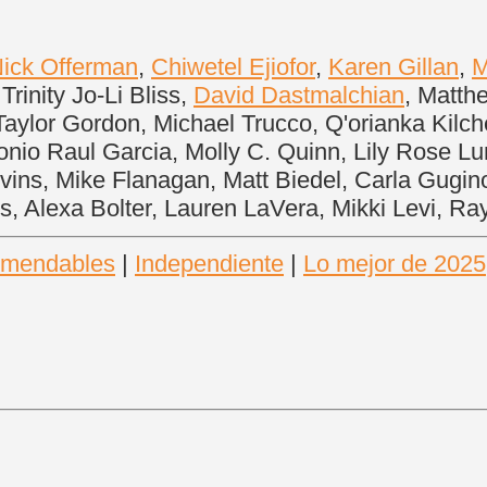
ick Offerman
,
Chiwetel Ejiofor
,
Karen Gillan
,
M
rinity Jo-Li Bliss,
David Dastmalchian
, Matth
 Taylor Gordon, Michael Trucco, Q'orianka Kil
onio Raul Garcia, Molly C. Quinn, Lily Rose 
vins, Mike Flanagan, Matt Biedel, Carla Gugin
s, Alexa Bolter, Lauren LaVera, Mikki Levi, R
mendables
|
Independiente
|
Lo mejor de 2025