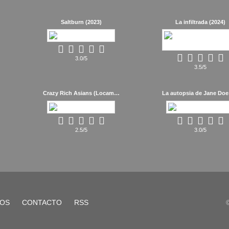
Saltburn (2023)
La infiltrada (2024)
3.0/5
3.5/5
Crazy Rich Asians (Locamente millonarios) (2018)
2.5/5
3.0/5
LOS
CONTACTO
RSS