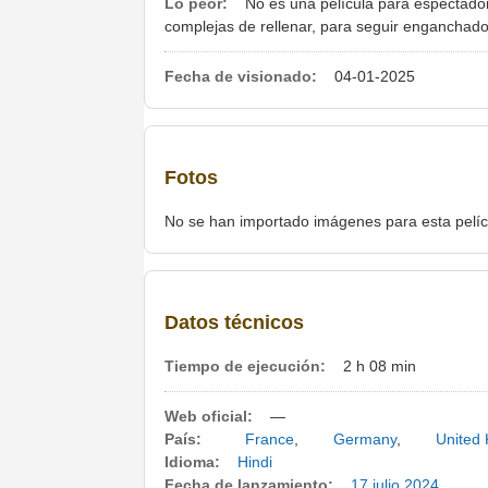
Lo peor:
No es una película para espectador
complejas de rellenar, para seguir enganchado 
Fecha de visionado:
04-01-2025
Fotos
No se han importado imágenes para esta pelíc
Datos técnicos
Tiempo de ejecución:
2 h 08 min
Web oficial:
—
País:
France
,
Germany
,
United
Idioma:
Hindi
Fecha de lanzamiento:
17 julio
2024