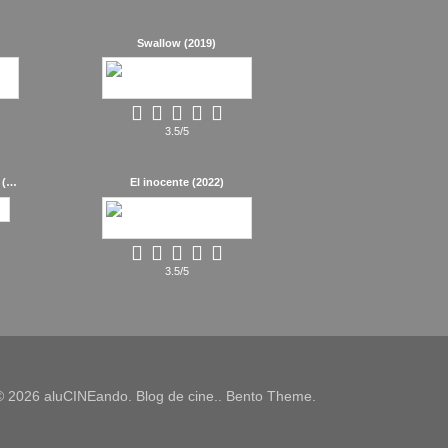
Swallow (2019)
3.5/5
La autopsia de Jane Doe (2016)
El inocente (2022)
3.5/5
© 2026 aluCINEando. Blog de cine.. Bento Theme.