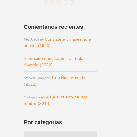
Comentarios recientes
Contraté a un asesino a
IAN Prada
en
sueldo (1990)
homecinemaniaco
Tren Bala
en
Abatido (2022)
Tren Bala Abatido
Manuel Godoy
en
(2022)
Viaje al cuarto de una
Dialoguista
en
madre (2018)
Por categorías