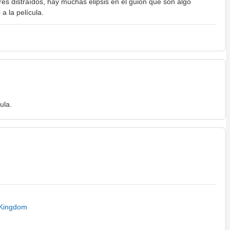
es distraídos, hay muchas elipsis en el guion que son algo
a la película.
ula.
 Kingdom