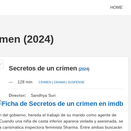
HOME
imen (2024)
Secretos de un crimen
(
2024
)
—
128 min
CRIMEN
|
DRAMA
|
SUSPENSE
Director:
Sandhya Suri
n del gobierno, hereda el trabajo de su marido como agente de
. Cuando una niña de casta inferior aparece violada y asesinada, se
e la carismática inspectora feminista Sharma. Entre ambas buscarán