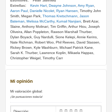
Escritores:
Peter Steinfeld
Estrellas:
Kevin Hart
,
Dwayne Johnson
,
Amy Ryan
,
Aaron Paul
,
Danielle Nicolet
,
Ryan Hansen
, Timothy John
Smith, Megan Park,
Thomas Kretschmann
,
Jason
Bateman
,
Melissa McCarthy
,
Kumail Nanjiani
, Brett Azar,
Slaine, Anthony Molinari, Tim Griffin, Arthur Hiou, Joseph
Oliveira, Allan Poppleton, Rawson Marshall Thurber,
Dylan Boyack, Guy Nardulli, Sione Kelepi, Annie Kerins,
Nate Richman, Robert Woo, Phil Reeves, David Stassen,
Rickey Brown, Kyle Washburn, Michael Patrick Kane,
Sarah K. Thurber, Lawrence Koplin, Mikaela Happas,
Christopher Weigel, Timothy Carr
Mi opinión
Mi valoración global:
¡Sin puntuaciones todavía!
Dirección: