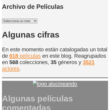
Archivo de Películas
Archivo
de
Películas
Algunas cifras
En este momento están catalogadas un total
de
618
películas
en este blog. Reagrupados
en
568
colecciones,
35
géneros y
3521
actores
.
Algunas películas
comentadas