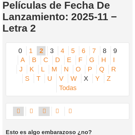
Películas de Fecha De
Lanzamiento: 2025-11 −
Letra 2
0
1
2
3
4
5
6
7
8
9
A
B
C
D
E
F
G
H
I
J
K
L
M
N
O
P
Q
R
S
T
U
V
W
X
Y
Z
Todas
Esto es algo embarazoso ¿no?