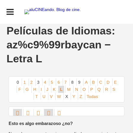
Películas de Idiomas:
az%c9%99rbaycan −
Letra L
0
1
2
3
4
5
6
7
8
9
A
B
C
D
E
F
G
H
I
J
K
L
M
N
O
P
Q
R
S
T
U
V
W
X
Y
Z
Todas
Esto es algo embarazoso ¿no?