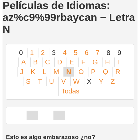
Películas de Idiomas:
az%c9%99rbaycan − Letra
N
0
1
2
3
4
5
6
7
8
9
A
B
C
D
E
F
G
H
I
J
K
L
M
N
O
P
Q
R
S
T
U
V
W
X
Y
Z
Todas
Esto es algo embarazoso ¿no?