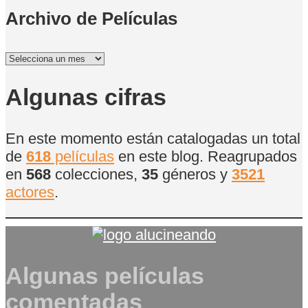
Archivo de Películas
Archivo
de
Películas
Algunas cifras
En este momento están catalogadas un total
de
618
películas
en este blog. Reagrupados
en
568
colecciones,
35
géneros y
3521
actores
.
Algunas películas
comentadas