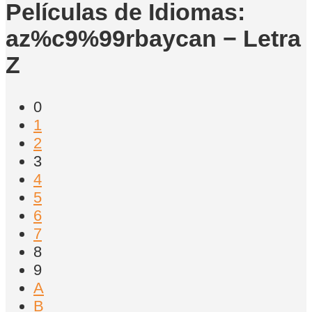
Películas de Idiomas:
az%c9%99rbaycan − Letra
Z
0
1
2
3
4
5
6
7
8
9
A
B