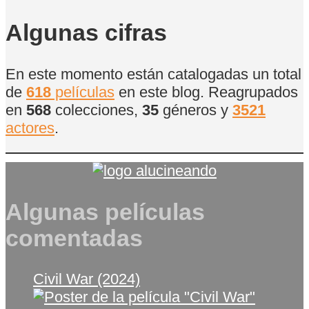
de
Películas
Algunas cifras
En este momento están catalogadas un total
de
618
películas
en este blog. Reagrupados
en
568
colecciones,
35
géneros y
3521
actores
.
Algunas películas
comentadas
Civil War (2024)