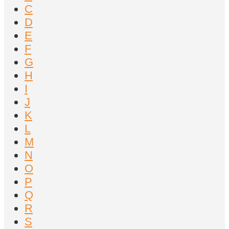
C
D
E
F
G
H
I
J
K
L
M
N
O
P
Q
R
S