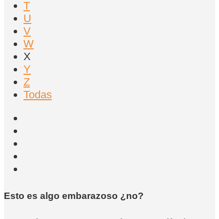
T
U
V
W
X
Y
Z
Todas
Esto es algo embarazoso ¿no?