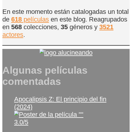
En este momento están catalogadas un total
de
618
películas
en este blog. Reagrupados
en
568
colecciones,
35
géneros y
3521
actores
.
Algunas películas
comentadas
Apocalipsis Z: El principio del fin
(2024)
3.0/5