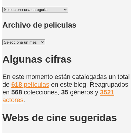
Por
categorías
Archivo de películas
Archivo
de
películas
Algunas cifras
En este momento están catalogadas un total
de
618
películas
en este blog. Reagrupados
en
568
colecciones,
35
géneros y
3521
actores
.
Webs de cine sugeridas