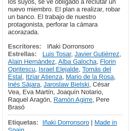
los suyos, se ve obligado a reclutar un
nuevo miembro. El plan a realizar, robar
un banco. El trabajo de nuestro
protagonista, perforar la cámara
acorazada.
Escritores:
Iñaki Dorronsoro
Estrellas:
Luis Tosar
,
Javier Gutiérrez
,
Alain Hernández
,
Alba Galocha
,
Florin
Opritescu
,
Israel Elejalde
,
Tomás del
Estal
,
Itziar Atienza
,
Mario de la Rosa
,
Inés Sájara
,
Jaroslaw Bielski
, César
Vea, Eva Martín, Joaquín Notario,
Raquel Aragón,
Ramón Agirre
, Pere
Brasó
Etiquetas:
Iñaki Dorronsoro
|
Made in
Spain