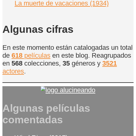
La muerte de vacaciones (1934)
Algunas cifras
En este momento están catalogadas un total
de
618
películas
en este blog. Reagrupados
en
568
colecciones,
35
géneros y
3521
actores
.
Algunas películas
comentadas