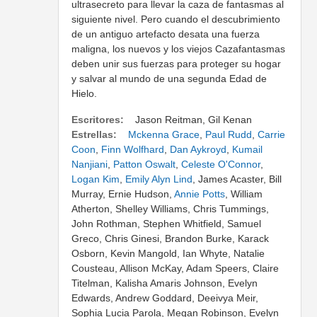
ultrasecreto para llevar la caza de fantasmas al
siguiente nivel. Pero cuando el descubrimiento
de un antiguo artefacto desata una fuerza
maligna, los nuevos y los viejos Cazafantasmas
deben unir sus fuerzas para proteger su hogar
y salvar al mundo de una segunda Edad de
Hielo.
Escritores:
Jason Reitman, Gil Kenan
Estrellas:
Mckenna Grace
,
Paul Rudd
,
Carrie
Coon
,
Finn Wolfhard
,
Dan Aykroyd
,
Kumail
Nanjiani
,
Patton Oswalt
,
Celeste O'Connor
,
Logan Kim
,
Emily Alyn Lind
, James Acaster, Bill
Murray, Ernie Hudson,
Annie Potts
, William
Atherton, Shelley Williams, Chris Tummings,
John Rothman, Stephen Whitfield, Samuel
Greco, Chris Ginesi, Brandon Burke, Karack
Osborn, Kevin Mangold, Ian Whyte, Natalie
Cousteau, Allison McKay, Adam Speers, Claire
Titelman, Kalisha Amaris Johnson, Evelyn
Edwards, Andrew Goddard, Deeivya Meir,
Sophia Lucia Parola, Megan Robinson, Evelyn