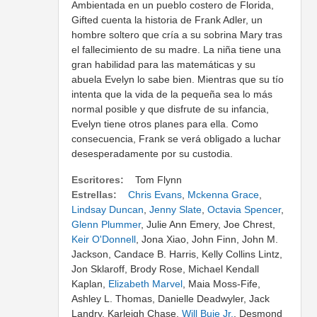
Ambientada en un pueblo costero de Florida,
Gifted cuenta la historia de Frank Adler, un
hombre soltero que cría a su sobrina Mary tras
el fallecimiento de su madre. La niña tiene una
gran habilidad para las matemáticas y su
abuela Evelyn lo sabe bien. Mientras que su tío
intenta que la vida de la pequeña sea lo más
normal posible y que disfrute de su infancia,
Evelyn tiene otros planes para ella. Como
consecuencia, Frank se verá obligado a luchar
desesperadamente por su custodia.
Escritores:
Tom Flynn
Estrellas:
Chris Evans
,
Mckenna Grace
,
Lindsay Duncan
,
Jenny Slate
,
Octavia Spencer
,
Glenn Plummer
, Julie Ann Emery, Joe Chrest,
Keir O'Donnell
, Jona Xiao, John Finn, John M.
Jackson, Candace B. Harris, Kelly Collins Lintz,
Jon Sklaroff, Brody Rose, Michael Kendall
Kaplan,
Elizabeth Marvel
, Maia Moss-Fife,
Ashley L. Thomas, Danielle Deadwyler, Jack
Landry, Karleigh Chase,
Will Buie Jr.
, Desmond