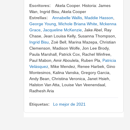
Escritores:
Akela Cooper. Historia: James
Wan, Ingrid Bisu, Akela Cooper
Estrellas:
Annabelle Wallis
,
Maddie Hasson
,
George Young
,
Michole Briana White
,
Mckenna
Grace
,
Jacqueline McKenzie
, Jake Abel, Ray
Chase, Jean Louisa Kelly, Susanna Thompson,
Ingrid Bisu
, Zoë Bell, Marina Mazepa, Christian
Clemenson, Madison Wolfe, Jon Lee Brody,
Paula Marshall, Patrick Cox, Rachel Winfree,
Paul Mabon, Amir Aboulela, Ruben Pla,
Patricia
Velásquez
, Mike Mendez, Renee Harbek, Gino
Montesinos, Kalina Vanska, Gregory Garcia,
Andy Bean, Christina Veronica, Janet Hsieh,
Halston Van Atta, Louise Van Veenendaal,
Radhesh Aria
Etiquetas:
Lo mejor de 2021