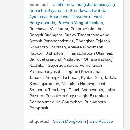
Estrellas:
Chutimon Chuengcharoensukying
,
Nopachai Jayanama
,
Gun Sawasdiwat Na
Ayutthaya
,
Bhumibhat Thavornsiri
,
Varit
Hongsananda
,
Prachan Vong-uthaiphan
,
Ratchawat Vichianrat, Pattarawit Junthai,
Rangsit Budngam, Sunya Thadathanawong,
Arttasit Pattanasatienkul, Thongkoo Tejasen,
Siriyaporn Trisirinan, Apavee Binkumson,
Ratikorn Jitthartorn, Thanatchaporn Utsahajit,
Bank Jetasanond, Nattaphon Othanawathakij,
Natthikan Suyarueankaew, Pornchanan
Pattanapanyasat, Thep-ard Kawin-anan,
Tanaseit Youngkitdachopat, Kyutae Sim, Tadcha
Simakajornboon, Nipitphon Hattayapichat,
Sanhanut Tiracheep, Thuch Anunchanin, Lalita
Paisarn, Passakorn Angsusingh, Ekkaphon
Deeboonmee Na Chumphae, Punnathorn
Pornprasit
Etiquetas:
Sitisiri Mongkolsiri
|
Cine Asiático