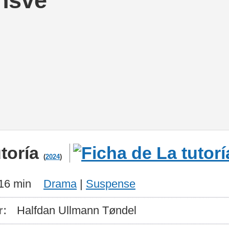
nsve
utoría
(
2024
)
16 min
Drama
|
Suspense
r:
Halfdan Ullmann Tøndel