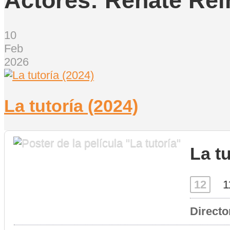
Actores:
Renate Rei
10
Feb
2026
La tutoría (2024)
La t
12
1
Directo