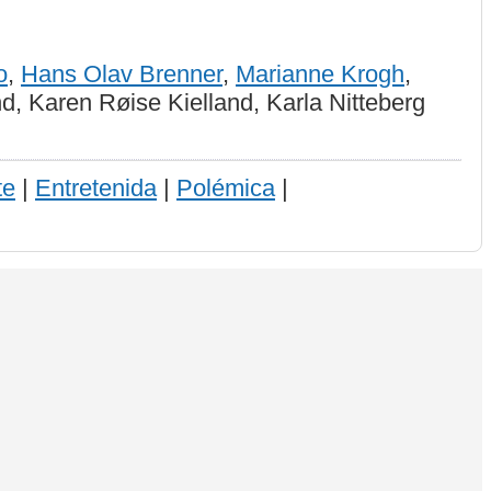
o
,
Hans Olav Brenner
,
Marianne Krogh
,
, Karen Røise Kielland, Karla Nitteberg
te
|
Entretenida
|
Polémica
|