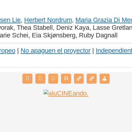
sen Lie
,
Herbert Nordrum
,
Maria Grazia Di Me
ak, Thea Stabell, Deniz Kaya, Lasse Gretland
rie Schei, Eia Skjønsberg, Ruby Dagnall
ropeo
|
No apaguen el proyector
|
Independien