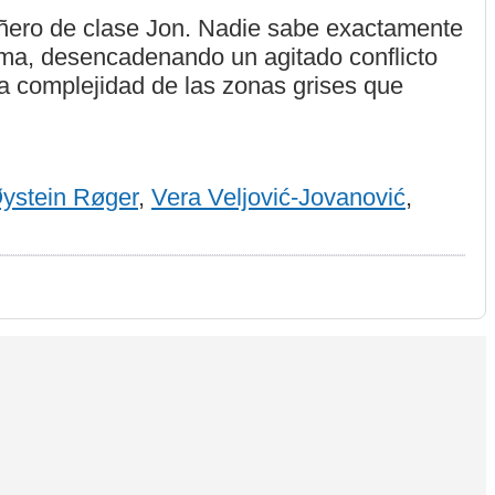
añero de clase Jon. Nadie sabe exactamente
 tema, desencadenando un agitado conflicto
la complejidad de las zonas grises que
ystein Røger
,
Vera Veljović-Jovanović
,