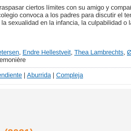
raspasar ciertos límites con su amigo y comp
l colegio convoca a los padres para discutir el
 sexualidad en la infancia, la culpabilidad o 
etersen
,
Endre Hellestveit
,
Thea Lambrechts
,
Ø
Demonière
endiente
|
Aburrida
|
Compleja