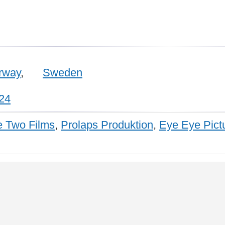
rway
,
Sweden
24
 Two Films
,
Prolaps Produktion
,
Eye Eye Pict