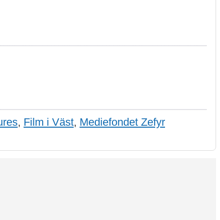
ures
,
Film i Väst
,
Mediefondet Zefyr