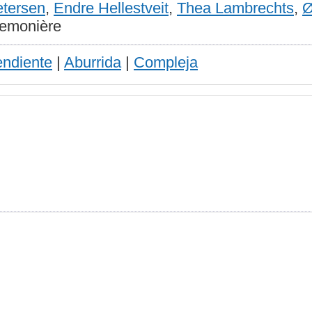
etersen
,
Endre Hellestveit
,
Thea Lambrechts
,
Ø
Demonière
endiente
|
Aburrida
|
Compleja