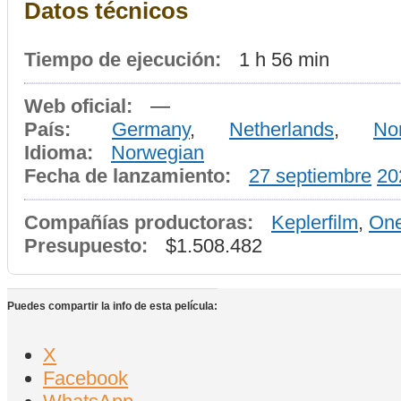
Datos técnicos
Tiempo de ejecución:
1 h 56 min
Web oficial:
—
País:
Germany
,
Netherlands
,
No
Idioma:
Norwegian
Fecha de lanzamiento:
27 septiembre
20
Compañías productoras:
Keplerfilm
,
One
Presupuesto:
$1.508.482
Puedes compartir la info de esta película:
X
Facebook