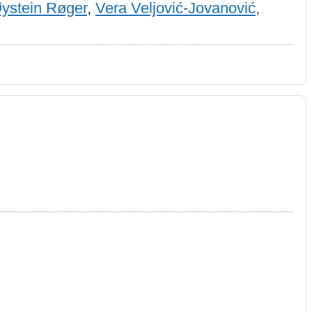
ystein Røger
,
Vera Veljović-Jovanović
,