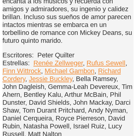
encanta a los músicos y recuerda con
amigos y admiradores, su ingenio y calidez
brillan. Incluso sus sueños de amor parecen
intactos mientras se embarca en un
torbellino de romance con Mickey Deans, su
futuro quinto marido.
Escritores:
Peter Quilter
Estrellas:
Renée Zellweger
,
Rufus Sewell
,
Finn Wittrock
,
Michael Gambon
,
Richard
Cordery
,
Jessie Buckley
, Bella Ramsey,
John Dagleish, Gemma-Leah Devereux, Tim
Ahern, Bentley Kalu, Arthur McBain, Phil
Dunster, David Shields, John Mackay, Darci
Shaw, Tom Durant Pritchard, Andy Nyman,
Daniel Cerqueira, Royce Pierreson, David
Rubin, Natasha Powell, Israel Ruiz, Lucy
Russell, Matt Nalton