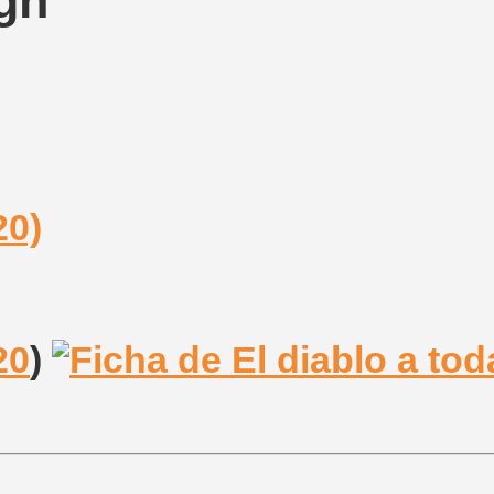
gh
20)
20
)