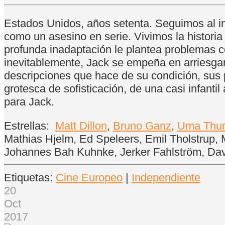
Estados Unidos, años setenta. Seguimos al in
como un asesino en serie. Vivimos la histori
profunda inadaptación le plantea problemas co
inevitablemente, Jack se empeña en arriesgar
descripciones que hace de su condición, su
grotesca de sofisticación, de una casi infant
para Jack.
Estrellas:
Matt Dillon
,
Bruno Ganz
,
Uma Thu
Mathias Hjelm, Ed Speleers, Emil Tholstrup, M
Johannes Bah Kuhnke, Jerker Fahlström, Davi
Etiquetas:
Cine Europeo
|
Independiente
20
Oct
2017