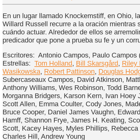
En un lugar llamado Knockemstiff, en Ohio, l
Willard Russell recurre a la oración mientras
cuándo actuar. Alrededor de ellos se arremol
predicador que pone a prueba su fe y un corrup
Escritores:
Antonio Campos, Paulo Campos (
Estrellas:
Tom Holland
,
Bill Skarsgård
,
Riley
Wasikowska
,
Robert Pattinson
,
Douglas Hod
Subercaseaux Campos, David Atkinson, Matthe
Anthony Williams, Wes Robinson, Todd Barnett
Morganna Bridgers, Karson Kern, Ivan Hoey J
Scott Allen, Emma Coulter, Cody Jones, Madel
Bruce Cooper, Daniel James Vaughn, Edward 
Hamff, Shannon Frye, James H. Keating, Sco
Scott, Kacey Hayes, Myles Phillips, Rebecca 
Charles Hill, Andrew Young