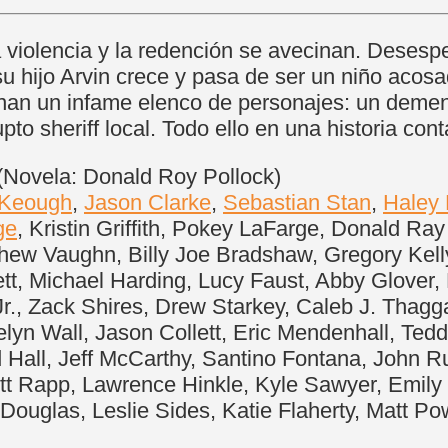
a violencia y la redención se avecinan. Deses
 su hijo Arvin crece y pasa de ser un niño aco
inan un infame elenco de personajes: un demen
to sheriff local. Todo ello en una historia con
Novela: Donald Roy Pollock)
 Keough
,
Jason Clarke
,
Sebastian Stan
,
Haley 
ge
, Kristin Griffith, Pokey LaFarge, Donald Ra
w Vaughn, Billy Joe Bradshaw, Gregory Kelly,
, Michael Harding, Lucy Faust, Abby Glover, 
r., Zack Shires, Drew Starkey, Caleb J. Thagg
yn Wall, Jason Collett, Eric Mendenhall, Tedd
Hall, Jeff McCarthy, Santino Fontana, John R
tt Rapp, Lawrence Hinkle, Kyle Sawyer, Emily
Douglas, Leslie Sides, Katie Flaherty, Matt P