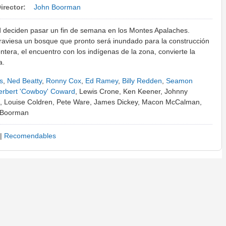
irector:
John Boorman
d deciden pasar un fin de semana en los Montes Apalaches.
traviesa un bosque que pronto será inundado para la construcción
tera, el encuentro con los indígenas de la zona, convierte la
a.
s
,
Ned Beatty
,
Ronny Cox
,
Ed Ramey
,
Billy Redden
,
Seamon
erbert 'Cowboy' Coward
, Lewis Crone, Ken Keener, Johnny
n, Louise Coldren, Pete Ware, James Dickey, Macon McCalman,
y Boorman
|
Recomendables