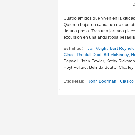
D
Cuatro amigos que viven en la ciuda
Quieren bajar en canoa un río que a
de una presa. Tras una jornada placen
excursión en una angustiosa pesadill
Estrellas:
Jon Voight
,
Burt Reynold
Glass
,
Randall Deal
,
Bill McKinney
,
H
Popwell, John Fowler, Kathy Rickma
Hoyt Pollard, Belinda Beatty, Charle
Etiquetas:
John Boorman
|
Clásico