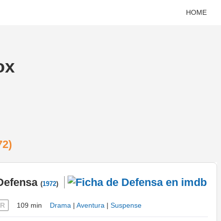
HOME
ox
72)
Defensa
(
1972
)
R
109 min
Drama
|
Aventura
|
Suspense