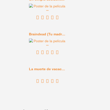
Braindead (Tu madre se ha comido a mi perro) (1992)
La muerte de vacaciones (1934)