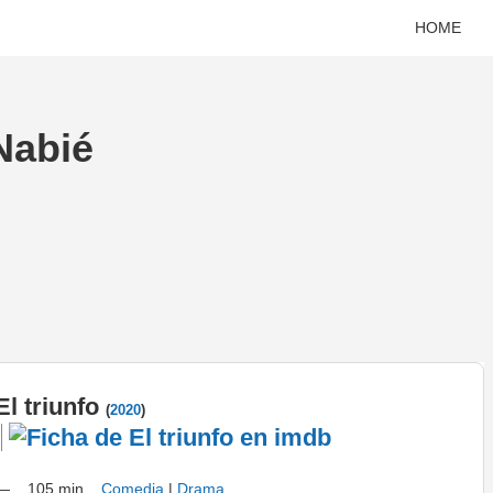
HOME
Nabié
El triunfo
(
2020
)
—
105 min
Comedia
|
Drama