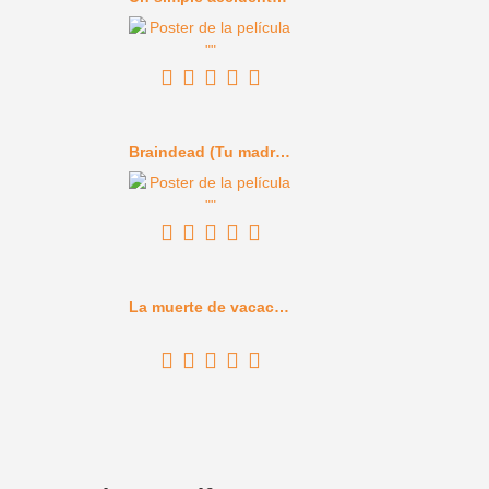
Braindead (Tu madre se ha comido a mi perro) (1992)
La muerte de vacaciones (1934)