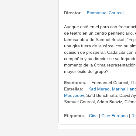
Director:
Emmanuel Courcol
Aunque esté en el paro con frecuenci
de teatro en un centro penitenciario. 
famosa obra de Samuel Beckett "Espe
una gira fuera de la cárcel con su pi
ocasión de prosperar. Cada cita con e
compañía y su director se va forjando
momento de la última representación,
mayor éxito del grupo?
Escritores:
Emmanuel Courcol, Thi
Estrellas:
Kad Merad
,
Marina Han
Medvedev
, Saïd Benchnafa, David A
Samuel Courcol, Adam Baaziz, Clém
Etiquetas:
Cine
|
Cine Europeo
|
R