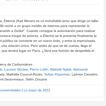
a, Etienne (Kad Meran) es un entrañable actor que dirige un taller
Allí reúne a un grupo insólito de internos para representar la
rando a Godot". Cuando consigue la autorización para realizar
ntoresca troupe de actores, a Etienne se le presenta finalmente la
l público se convierte en un nuevo éxito, y entre la improvisada
 una relación única. Pero antes de que se dé cuenta, llega el
 que tendrá lugar en París. ¿Será esa función de despedida el
erry de Carbonnières
ds
,
Laurent Stocker
,
Pierre Lottin
,
Wabinlé Nabié
,
Aleksandr
yala, Mathilde Courcol-Rozès,
Sofian Khammes
, Lamine Cissokho,
ent Desormeaux, Selim Ziouane
ecomendables
|
Lo mejor de 2022