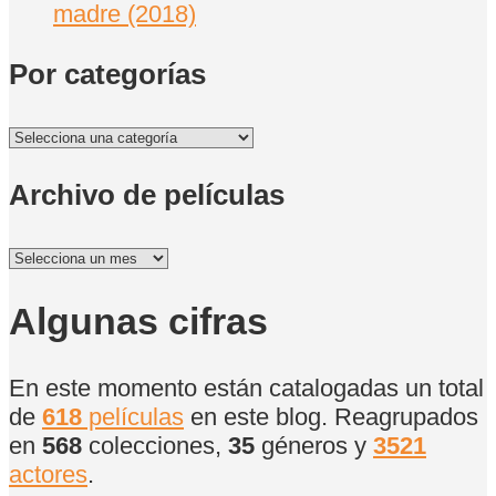
madre (2018)
Por categorías
Por
categorías
Archivo de películas
Archivo
de
películas
Algunas cifras
En este momento están catalogadas un total
de
618
películas
en este blog. Reagrupados
en
568
colecciones,
35
géneros y
3521
actores
.