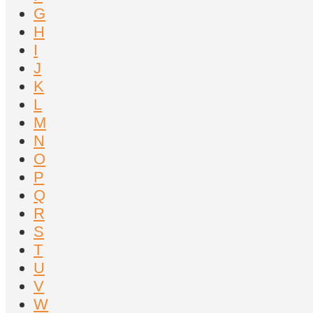
G
H
I
J
K
L
M
N
O
P
Q
R
S
T
U
V
W