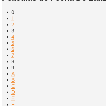
0
1
2
3
4
5
6
7
8
9
A
B
C
D
E
F