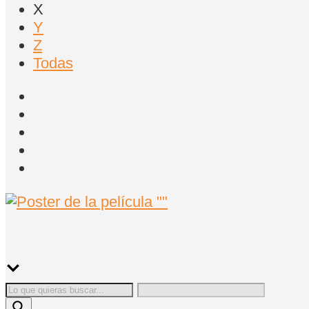
X
Y
Z
Todas