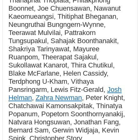
Thanaphat Thopiata, Phitakphong
Boonnet, Joe Chuensawan, Nawanut
Kaeomueangsi, Thitiphat Bheganan,
Neungruthai Bungngern-Wynne,
Teerawat Mulvilai, Pattrakorn
Tungsupakul, Sahajak Boonthanakit,
Shakriya Tarinyawat, Mayuree
Ruanpom, Theerapat Sajakul,
Sukollawat Kanarot, Thira Chutikul,
Blake McFarlane, Helen Cassidy,
Terdphong U-Kham, Vithaya
Pansringarm, Lewis Fitz-Gerald,
Josh
Helman
,
Zahra Newman
, Peter Knight,
Chatchawai Kamonsakpitak, Thinatya
Popanum, Popetorn Soonthornyanakij,
Natvara Hongsuwan, Jonathan Fang,
Bernard Sam, Gerwin Widjaja, Kevin
Spink, Christopher Story,