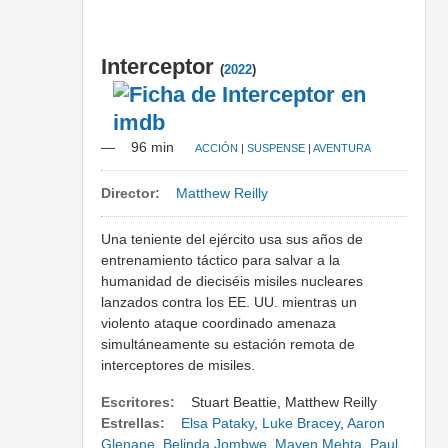
Interceptor
(
2022
)
—
96 min
ACCIÓN
|
SUSPENSE
|
AVENTURA
Director:
Matthew Reilly
Una teniente del ejército usa sus años de
entrenamiento táctico para salvar a la
humanidad de dieciséis misiles nucleares
lanzados contra los EE. UU. mientras un
violento ataque coordinado amenaza
simultáneamente su estación remota de
interceptores de misiles.
Escritores:
Stuart Beattie, Matthew Reilly
Estrellas:
Elsa Pataky
,
Luke Bracey
,
Aaron
Glenane
,
Belinda Jombwe
,
Mayen Mehta
,
Paul