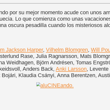
ndo por su mejor momento acude con unos amig
ecia. Lo que comienza como unas vacaciones 
a oscura pesadilla cuando los misteriosos alde
am Jackson Harper
,
Vilhelm Blomgren
,
Will Pou
Westerlund Rase, Julia Ragnarsson, Mats Blom
arina Weidhagen, Björn Andrésen, Tomas Engst
eidsvoll, Anders Back,
Anki Larsson
, Levente
 Bojári, Klaudia Csányi, Anna Berentzen, Aust