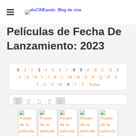
Películas de Fecha De
Lanzamiento: 2023
0
1
2
3
4
5
6
7
8
9
A
B
C
D
E
F
G
H
I
J
K
L
M
N
O
P
Q
R
S
T
U
V
W
X
Y
Z
Todas