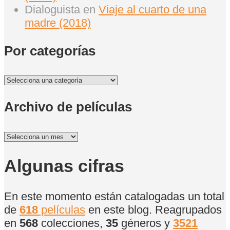
Dialoguista
en
Viaje al cuarto de una
madre (2018)
Por categorías
Por
categorías
Archivo de películas
Archivo
de
películas
Algunas cifras
En este momento están catalogadas un total
de
618
películas
en este blog. Reagrupados
en
568
colecciones,
35
géneros y
3521