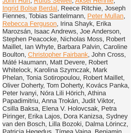
John Hurt
,
Rufus Sewell
,
Aksel Hennie
,
Ingrid Bolsø Berdal
, Reece Ritchie, Joseph
Fiennes, Tobias Santelmann,
Peter Mullan
,
Rebecca Ferguson
, Irina Shayk, Erika
Marozsán, Isaac Andrews, Joe Anderson,
Stephen Peacocke, Nicholas Moss, Robert
Maillet, Ian Whyte, Barbara Palvin, Caroline
Boulton,
Christopher Fairbank
, John Cross,
Máté Haumann, Matt Devere, Robert
Whitelock, Karolina Szymczak, Mark
Phelan, Tonia Sotiropoulou, Robert Maillet,
Oliver Doherty, Tom Doherty, Kovács Panka,
Peter Ivanyi, Nóra Lili Hörich, Athina
Papadimitriu, Anna Trokán, Judit Viktor,
Csilla Baksa, Elena V. Holovcsak, Petra
Piringer, Erika Lajos, Dora Kanizsa, Sydney
van den Bosch, Lilla Bozoki, Dalma Lörincz,
Patricia Hegedus, Tímea Vajna, Benjamin