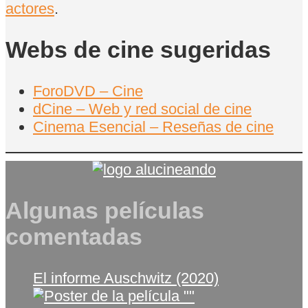
actores
.
Webs de cine sugeridas
ForoDVD – Cine
dCine – Web y red social de cine
Cinema Esencial – Reseñas de cine
Algunas películas
comentadas
El informe Auschwitz (2020)