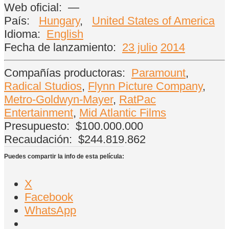
Web oficial:
—
País:
Hungary
,
United States of America
Idioma:
English
Fecha de lanzamiento:
23 julio
2014
Compañías productoras:
Paramount
,
Radical Studios
,
Flynn Picture Company
,
Metro-Goldwyn-Mayer
,
RatPac
Entertainment
,
Mid Atlantic Films
Presupuesto:
$100.000.000
Recaudación:
$244.819.862
Puedes compartir la info de esta película:
X
Facebook
WhatsApp